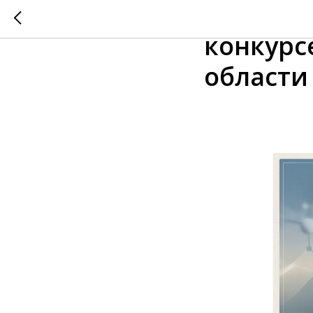
Заверша
конкурс
области