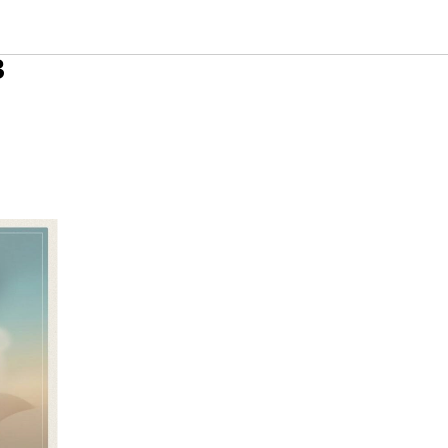
частие в
в