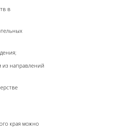
тв в
ательных
дения;
м из направлений
терстве
ого края можно