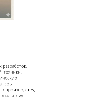
 разработок,
, техники,
тическую
ансов;
по производству,
иональному