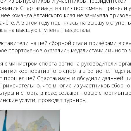
щей из выпускников и участников Президентской 
твования Спартакиады наши спортсмены приняли у
анее команда Алтайского края не занимала призовы
чёте. А в этом году поднялась на высшую ступень
ась на высшую ступень пьедестала!
едставители нашей сборной стали призёрами в се
трое спортсменов оказались медалистами личного з
я с министром спорта региона руководители орг
звитии корпоративного спорта в регионе, подели
т прошедшей Спартакиады и обсудили дальнейш
 Примечательно, что многие из участников сборн
туры и спорта в крае: создают новые спортивны
нские услуги, проводят турниры.