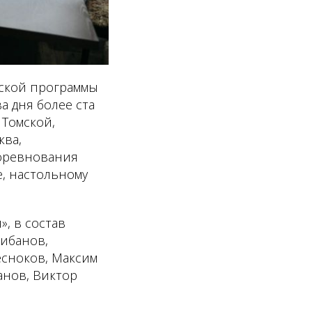
тской программы
а дня более ста
 Томской,
ква,
Соревнования
е, настольному
, в состав
ибанов,
есноков, Максим
анов, Виктор