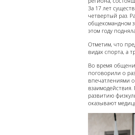
региона, состоя
За 17 лет сущес
четвертый раз. Р
общекомандном за
этом году поднял
Отметим, что пр
видах спорта, а 
Во время общени
поговорили о ра
впечатлениями о
взаимодействия.
развитию физкуль
оказывают медици