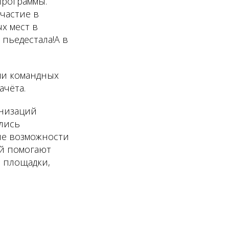
программы.
частие в
х мест в
 пьедестала!А в
ми командных
ачёта.
анизаций
лись
ие возможности
ой помогают
е площадки,