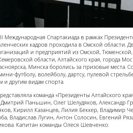
II Международная Спартакиада в рамках Президен
ленческих кадров проходила в Омской области. Дв
рганизаций и предприятий из Омской, Тюменской,
емеровской области, Алтайского края, города Мос
асноярска, Минска боролись за призовые места. 
ини-футболу, волейболу, дартсу, пулевой стрельб
м и другим видам спорта.
редставляла команда «Президенты Алтайского края»
 Дмитрий Паньшин, Олег Шелудяков, Александр Гр
ков, Кирилл Казанцев, Лилия Беккер, Владимир Ч
ба, Владислав Лугин, Антон Солосин, Евгений Ряз
тикова. Капитан команды Олеся Шевченко.